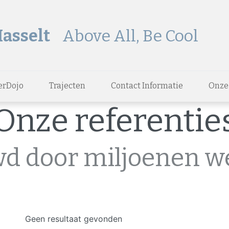
Hasselt
Above All, Be Cool
erDojo
Trajecten
Contact Informatie
Onze
Onze referentie
d door miljoenen w
Geen resultaat gevonden