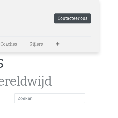
Contacteer ons
 Coaches
Pijlers
s
ereldwijd