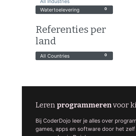
0
All Industries
0
Watertoelevering
Referenties per
land
0
All Countries
Leren
programmeren
voor k
Bij CoderDojo leer je alles over progr
games, apps en software door het zelf