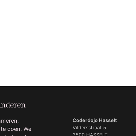
inderen
Coderdojo Hasselt
ammeren,
Vildersstraat 5
 te doen. We
3500 HASSELT