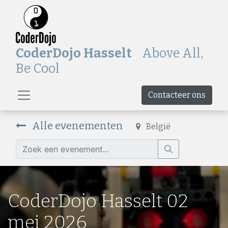
CoderDojo Hasselt
Above All,
Be Cool
Contacteer ons
Alle evenementen
België
CoderDojo Hasselt 02
mei 2026