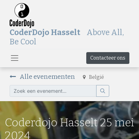
CoderDojo Hasselt
Above All,
Be Cool
Contacteer ons
Alle evenementen
België
Coderdojo Hasselt 25 mei
2024