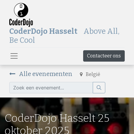
CoderDojo Hasselt
Above All,
Be Cool
Contacteer ons
Alle evenementen
België
CoderDojo Hasselt 25
oktober 2025