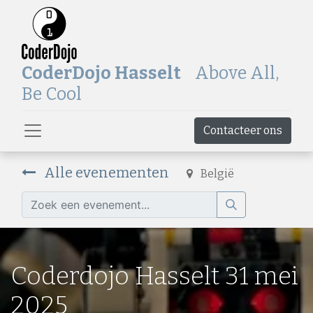
CoderDojo Hasselt
Above All,
Be Cool
Contacteer ons
Alle evenementen
België
Coderdojo Hasselt 31 mei
2025