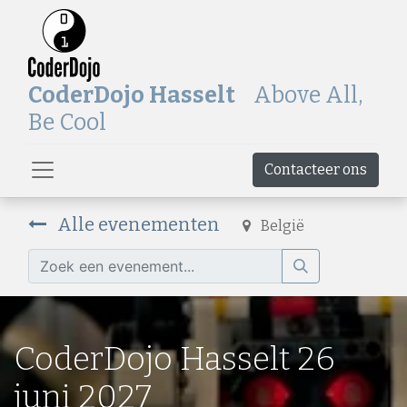
CoderDojo Hasselt
Above All,
Be Cool
Contacteer ons
Alle evenementen
België
CoderDojo Hasselt 26
juni 2027