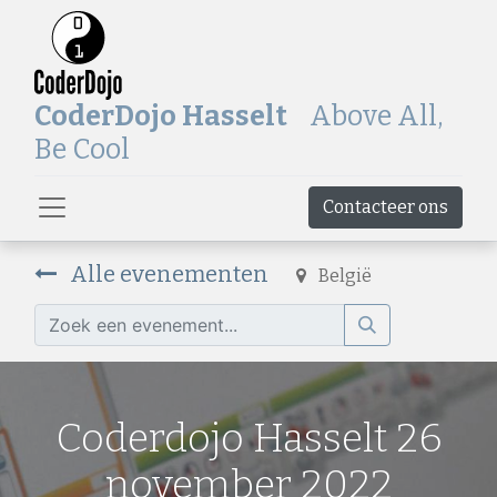
CoderDojo Hasselt
Above All,
Be Cool
Contacteer ons
Alle evenementen
België
Coderdojo Hasselt 26
november 2022