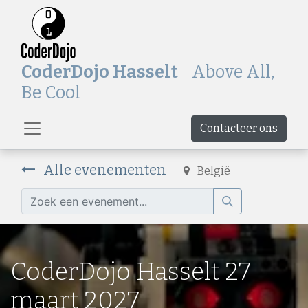
CoderDojo Hasselt
Above All,
Be Cool
Contacteer ons
Alle evenementen
België
CoderDojo Hasselt 27
maart 2027