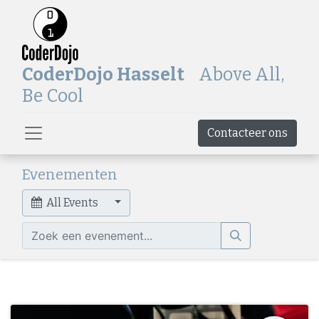
CoderDojo Hasselt
Above All,
Be Cool
Contacteer ons
Evenementen
All Events